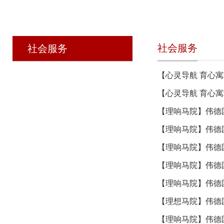
社会服务
社会服务
【心灵导航 育心寓
【心灵导航 育心寓
【理响马院】伟德国
【理响马院】伟德国
【理响马院】伟德国
【理响马院】伟德国
【理响马院】伟德国
【理想马院】伟德国
【理响马院】伟德国