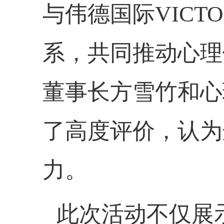
与伟德国际VICT
系，共同推动心理
董事长方雪竹和心
了高度评价，认为
力。
此次活动不仅展