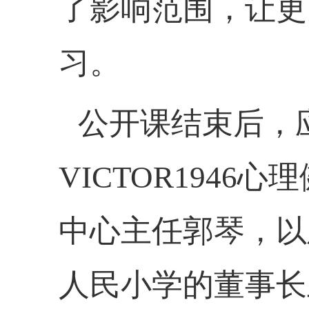
了影响范围，让更
习。
公开课结束后，
VICTOR194
中心主任郭琴，以
人民小学的董事长