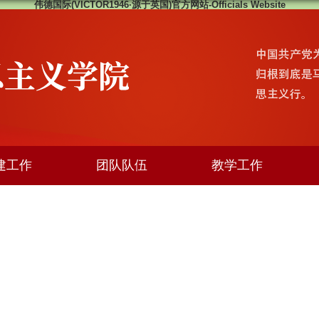
伟德国际(VICTOR1946·源于英国)官方网站-Officials Website
建工作
团队队伍
教学工作