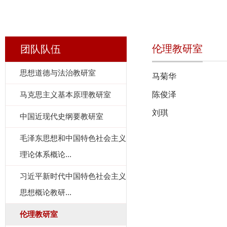
伦理教研室
团队队伍
思想道德与法治教研室
马菊华
马克思主义基本原理教研室
陈俊泽
刘琪
中国近现代史纲要教研室
毛泽东思想和中国特色社会主义
理论体系概论...
习近平新时代中国特色社会主义
思想概论教研...
伦理教研室