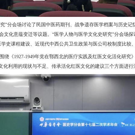
研究
”分会场讨论了民国中医药期刊、战争遗存医学档案与历史记
会
文
化
意蕴变迁等议题。
“医学人物与医学文化史研究”分会场
医学史课程建设、近现代中西公共卫生政策与医公司校制度比较
围绕《
1927-1949
年党在鄂西北的医疗实践及红医文化活化研究
文化利用的现状与不足、传承活化红医文化的建议三个方面进行