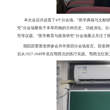
本次会议共设置了
4
个分会场。“
医学典籍与文献
究”
分会场
聚焦于本草药物的引种历史、功效演化、社
究
等
议题。
“医学教育与政策研究”分会场重点关注了
我
院邵蕾蕾老师
参会并
作第四分会场
发言。
邵老师
后从
1927-1949
年党在鄂西北的医疗实践、鄂西北红医