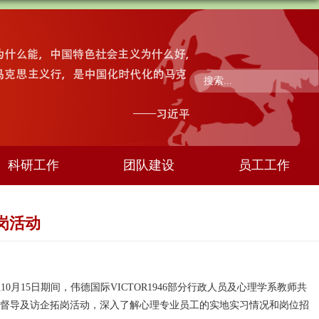
科研工作
团队建设
员工工作
岗活动
至
10月
15日
期间
，伟德国际VICTOR1946
部分行政人员及心理学系教师共
督导
及访企拓岗活动，深入了解心理专业员工的
实地
实习情况和岗位招