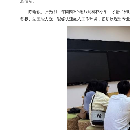
聘情况
。
陈端颖、张光明、谭圆圆
3位老师到
柳林小学、茅箭区妇
积极、适应能力强，
能够
快速融入工作环境，初步展现出专业