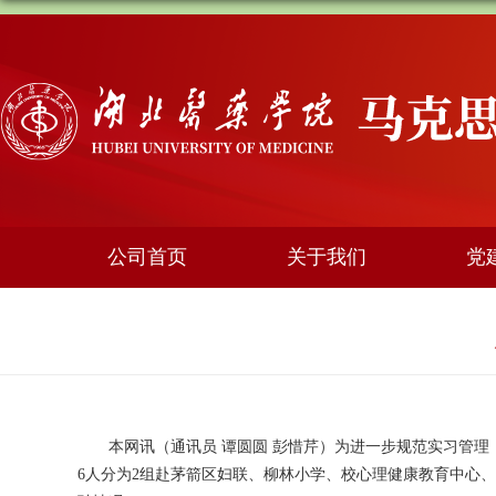
公司首页
关于我们
党
本网讯（通讯员
谭圆圆
彭惜芹
）
为进一步规范实习管理
6
人
分为
2组
赴茅箭区妇联
、
柳林小学
、
校心理健康教育中心
、