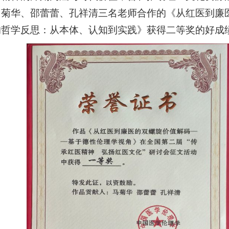
马菊华、邵蕾蕾、孔祥清三名老师合作的《从红医到廉
的哲学反思：从本体、认知到实践》获得二等奖的好成